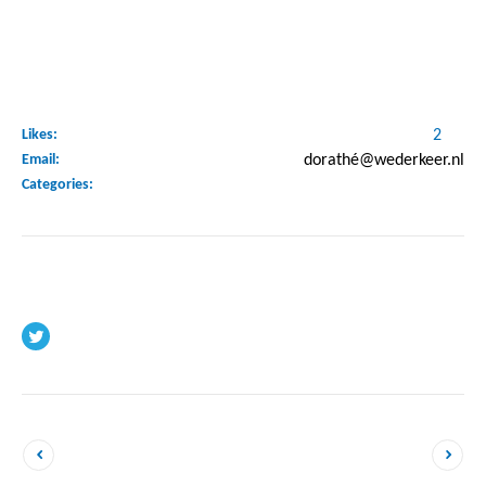
Profile details
Likes:
2
Email:
dorathé@wederkeer.nl
Categories:
Wederkeer
Socials
Dorothy ten Wolde
Melissa