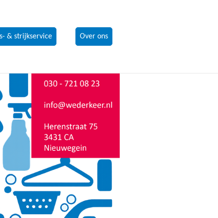
- & strijkservice
Over ons