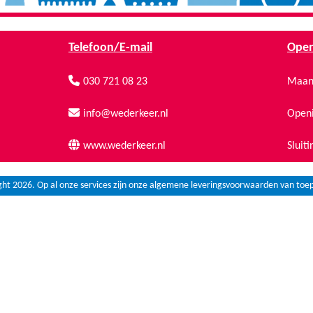
Telefoon/E-mail
Open
030 721 08 23
Maand
info@wederkeer.nl
Openi
www.wederkeer.nl
Sluiti
ght 2026. Op al onze services zijn onze algemene leveringsvoorwaarden van toep